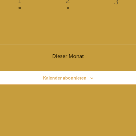
1
2
3
ltung,
Veranstaltungen,
Veranstaltung,
Veran
Dieser Monat
Kalender abonnieren