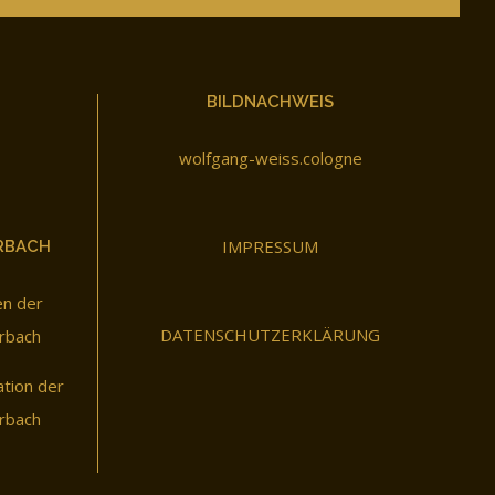
BILDNACHWEIS
wolfgang-weiss.cologne
IMPRESSUM
RBACH
en der
DATENSCHUTZERKLÄRUNG
rbach
ation der
rbach