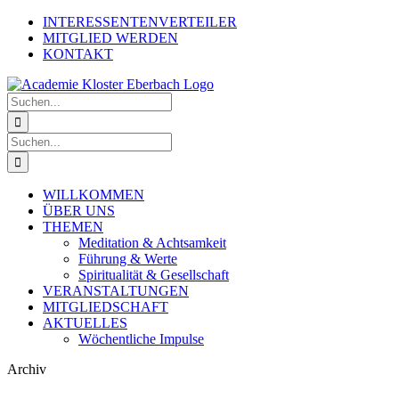
Zum
INTERESSENTENVERTEILER
Inhalt
MITGLIED WERDEN
springen
KONTAKT
Suche
nach:
Suche
nach:
WILLKOMMEN
ÜBER UNS
THEMEN
Meditation & Achtsamkeit
Führung & Werte
Spiritualität & Gesellschaft
VERANSTALTUNGEN
MITGLIEDSCHAFT
AKTUELLES
Wöchentliche Impulse
Archiv