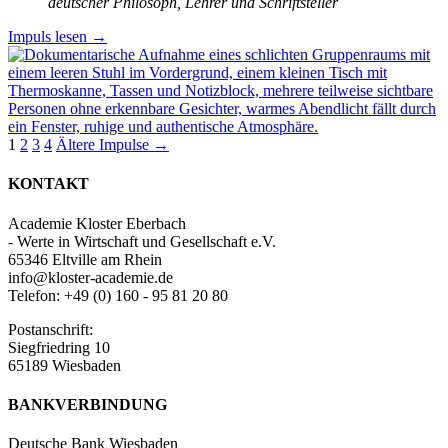
deutscher Philosoph, Lehrer und Schriftsteller
Impuls lesen
→
Meditationsimpulse
1
2
3
4
Ältere Impulse →
Navigation
KONTAKT
Academie Kloster Eberbach
- Werte in Wirtschaft und Gesellschaft e.V.
65346 Eltville am Rhein
info@kloster-academie.de
Telefon: +49 (0) 160 - 95 81 20 80
Postanschrift:
Siegfriedring 10
65189 Wiesbaden
BANKVERBINDUNG
Deutsche Bank Wiesbaden