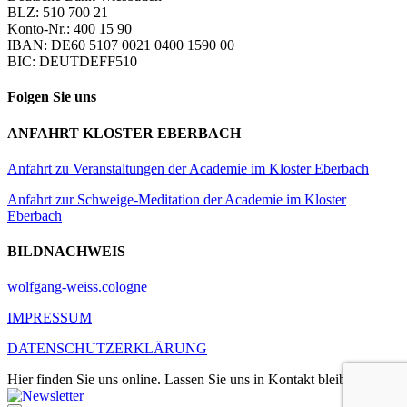
BLZ: 510 700 21
Konto-Nr.: 400 15 90
IBAN: DE60 5107 0021 0400 1590 00
BIC: DEUTDEFF510
Folgen Sie uns
ANFAHRT KLOSTER EBERBACH
Anfahrt zu Veranstaltungen der Academie im Kloster Eberbach
Anfahrt zur Schweige-Meditation der Academie im Kloster
Eberbach
BILDNACHWEIS
wolfgang-weiss.cologne
IMPRESSUM
DATENSCHUTZERKLÄRUNG
Hier finden Sie uns online. Lassen Sie uns in Kontakt bleiben.
LinkedIn
Xing
Facebook
Instagram
YouTube
Newsletter
E-