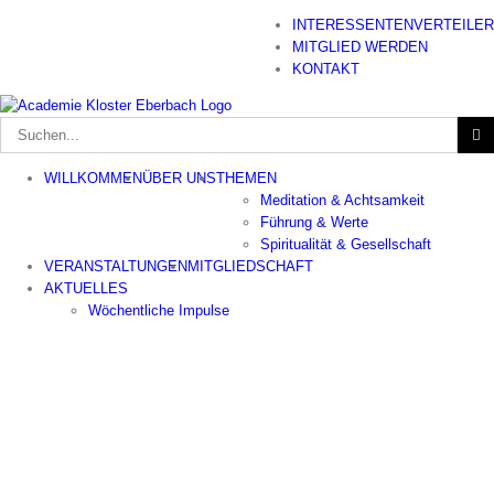
Zum
INTERESSENTENVERTEILER
Inhalt
MITGLIED WERDEN
springen
KONTAKT
Suche
nach:
WILLKOMMEN
ÜBER UNS
THEMEN
Meditation & Achtsamkeit
Führung & Werte
Spiritualität & Gesellschaft
VERANSTALTUNGEN
MITGLIEDSCHAFT
AKTUELLES
Wöchentliche Impulse