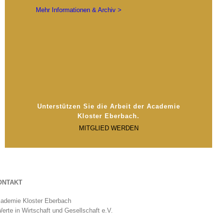
Mehr Informationen & Archiv >
Unterstützen Sie die Arbeit der Academie
Kloster Eberbach.
MITGLIED WERDEN
ONTAKT
ademie Kloster Eberbach
Werte in Wirtschaft und Gesellschaft e.V.