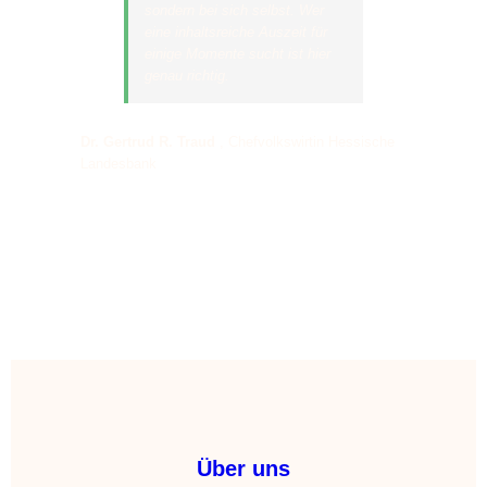
sondern bei sich selbst. Wer
eine inhaltsreiche Auszeit für
einige Momente sucht ist hier
genau richtig.
Dr. Gertrud R. Traud
,
Chefvolkswirtin Hessische
Landesbank
Über uns