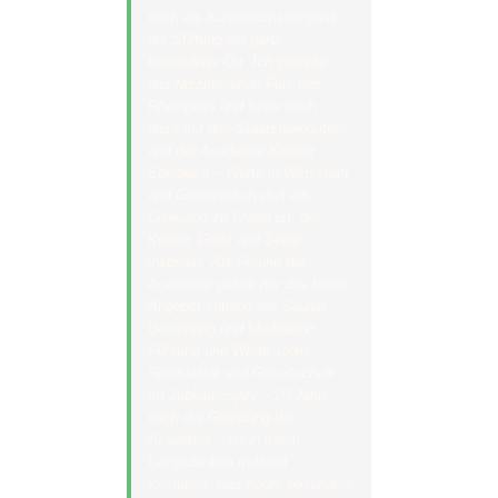
mich als Kuratoriumsmitglied
der Stiftung ein ganz
besonderer Ort. Ich genieße
das faszinierende Flair des
Rheingaus und freue mich,
dass mit den Staatsweingütern
und der Academie Kloster
Eberbach – Werte in Wirtschaft
und Gesellschaft dort ein
Dreiklang zu finden ist, der
Körper, Geist und Seele
inspiriert. Als Freund der
Academie gefällt mir das breite
Angebot entlang der Säulen
Besinnung und Meditation,
Führung und Werte sowie
Spiritualität und Gesellschaft.
Im Jubiläumsjahr – 20 Jahre
nach der Gründung der
Academie – ist in ihrem
Leitgedanken treffend
formuliert, was heute besonders