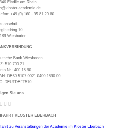
346 Eltville am Rhein
fo@kloster-academie.de
lefon: +49 (0) 160 - 95 81 20 80
stanschrift:
egfriedring 10
189 Wiesbaden
ANKVERBINDUNG
utsche Bank Wiesbaden
Z: 510 700 21
nto-Nr.: 400 15 90
AN: DE60 5107 0021 0400 1590 00
C: DEUTDEFF510
lgen Sie uns
NFAHRT KLOSTER EBERBACH
fahrt zu Veranstaltungen der Academie im Kloster Eberbach