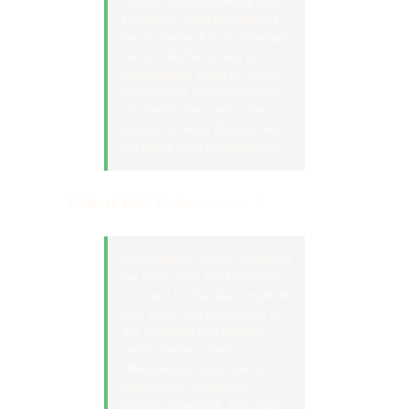
Politiker heute notwendig oder
zumindest wünschenswert ist.
Die Academie Kloster Eberbach
hat sich die Besinnung auf
grundlegende Werte für unsere
Gesellschaft zum Ziel gesetzt.
Sie leistet einen wert-vollen
Beitrag zu dieser Debatte und
hat meine volle Unterstützung.
Friedrich Bohl
,
Bundesminister a. D.
Die Academie Kloster Eberbach
hat mich durch ihre Einladung
zu einem Vortrag dazu inspiriert
über Werte und Leitplanken für
das Verhalten von Banken
nachzudenken. Meine
Überlegungen dazu habe ich im
Rahmen der Eberbacher
Impulse vorgestellt. Gut, dass