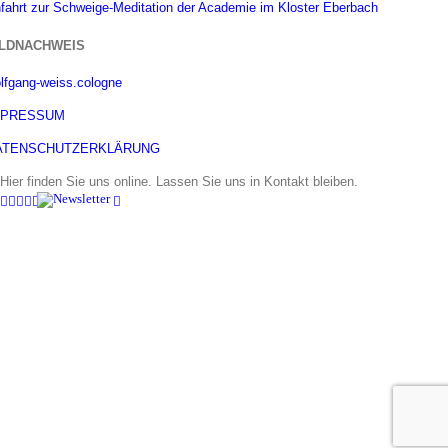
fahrt zur Schweige-Meditation der Academie im Kloster Eberbach
ILDNACHWEIS
lfgang-weiss.cologne
MPRESSUM
ATENSCHUTZERKLÄRUNG
Hier finden Sie uns online. Lassen Sie uns in Kontakt bleiben.
LinkedIn
Xing
Facebook
Instagram
YouTube
Newsletter
E-
Mail