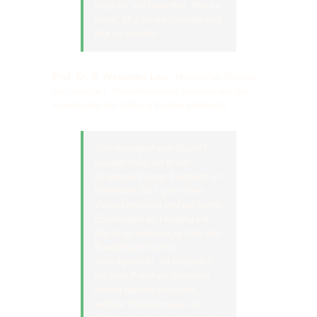
nötig ist: Wir brauchen „Mut zu
hören, Mut zu entscheiden und
Mut zu handeln“.
Prof. Dr. R. Alexander Lorz
,
Hessischer Minister
der Finanzen, Stellvertretender Vorsitzender des
Kuratoriums der Stiftung Kloster Eberbach
„Wie managed man Macht?“ –
Darüber habe ich in der
Academie Kloster Eberbach im
November 2017 gern einen
Vortrag gehalten und auf meine
Erfahrungen im Umgang mit
Macht als ehemaliger Chef des
Bundeskanzleramts
zurückgeblickt. Im Gespräch
mit dem Publikum haben wir
lebhaft darüber diskutiert,
welcher Wertekompass für