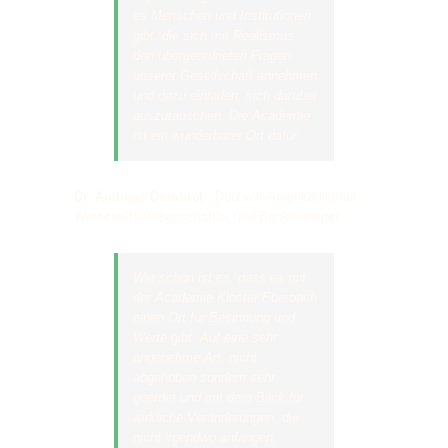
es Menschen und Institutionen
gibt, die sich mit Realismus
den übergeordneten Fragen
unserer Gesellschaft annehmen
und dazu einladen, sich darüber
auszutauschen. Die Academie
ist ein wunderbarer Ort dafür.
Dr. Andreas Dombret
,
Deutsch-Amerikanischer
Wirtschaftswissenschaftler und Bankmanager
Wie schön ist es, dass es mit
der Academie Kloster Eberbach
einen Ort für Besinnung und
Werte gibt. Auf eine sehr
angenehme Art, nicht
abgehoben sondern sehr
geerdet und mit dem Blick für
wirkliche Veränderungen, die
nicht irgendwo anfangen,