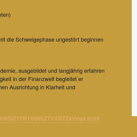
nten)
 damit die Schweigephase ungestört beginnen
demie, ausgebildet und langjährig erfahren
keit in der Finanzwelt begleitet er
hen Ausrichtung in Klarheit und
aDZKNStZTFR1WjNvZTVVQTZkVmpLdz09