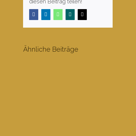
diesen Beitrag teilen!
Facebook
LinkedIn
WhatsApp
Xing
E-
Mail
Ähnliche Beiträge