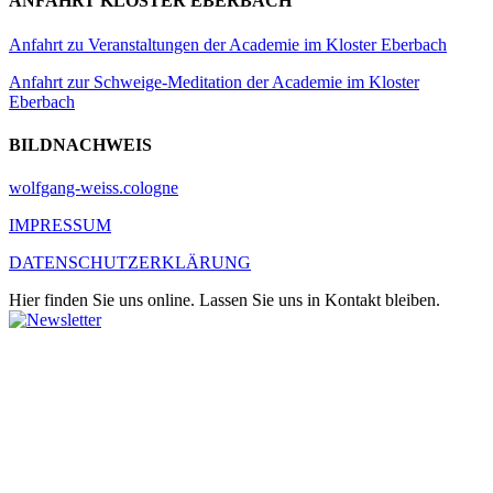
ANFAHRT KLOSTER EBERBACH
Anfahrt zu Veranstaltungen der Academie im Kloster Eberbach
Anfahrt zur Schweige-Meditation der Academie im Kloster
Eberbach
BILDNACHWEIS
wolfgang-weiss.cologne
IMPRESSUM
DATENSCHUTZERKLÄRUNG
Hier finden Sie uns online. Lassen Sie uns in Kontakt bleiben.
LinkedIn
Xing
Facebook
Instagram
YouTube
Newsletter
E-
Nach
Mail
oben