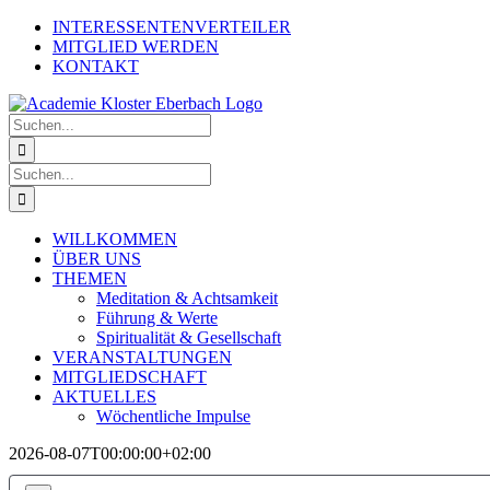
Zum
INTERESSENTENVERTEILER
Inhalt
MITGLIED WERDEN
springen
KONTAKT
Suche
nach:
Suche
nach:
WILLKOMMEN
ÜBER UNS
THEMEN
Meditation & Achtsamkeit
Führung & Werte
Spiritualität & Gesellschaft
VERANSTALTUNGEN
MITGLIEDSCHAFT
AKTUELLES
Wöchentliche Impulse
2026-08-07T00:00:00+02:00