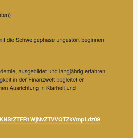
nten)
 damit die Schweigephase ungestört beginnen
demie, ausgebildet und langjährig erfahren
keit in der Finanzwelt begleitet er
hen Ausrichtung in Klarheit und
aDZKNStZTFR1WjNvZTVVQTZkVmpLdz09