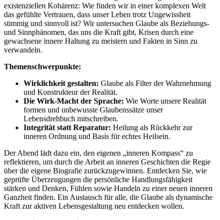
existenziellen Kohärenz: Wie finden wir in einer komplexen Welt
das gefühlte Vertrauen, dass unser Leben trotz Ungewissheit
stimmig und sinnvoll ist? Wir untersuchen Glaube als Beziehungs-
und Sinnphänomen, das uns die Kraft gibt, Krisen durch eine
gewachsene innere Haltung zu meistern und Fakten in Sinn zu
verwandeln.
Themenschwerpunkte:
Wirklichkeit gestalten:
Glaube als Filter der Wahrnehmung
und Konstrukteur der Realität.
Die Wirk-Macht der Sprache:
Wie Worte unsere Realität
formen und unbewusste Glaubenssätze unser
Lebensdrehbuch mitschreiben.
Integrität statt Reparatur:
Heilung als Rückkehr zur
inneren Ordnung und Basis für echtes Heilsein.
Der Abend lädt dazu ein, den eigenen „inneren Kompass“ zu
reflektieren, um durch die Arbeit an inneren Geschichten die Regie
über die eigene Biografie zurückzugewinnen. Entdecken Sie, wie
geprüfte Überzeugungen die persönliche Handlungsfähigkeit
stärken und Denken, Fühlen sowie Handeln zu einer neuen inneren
Ganzheit finden. Ein Austausch für alle, die Glaube als dynamische
Kraft zur aktiven Lebensgestaltung neu entdecken wollen.