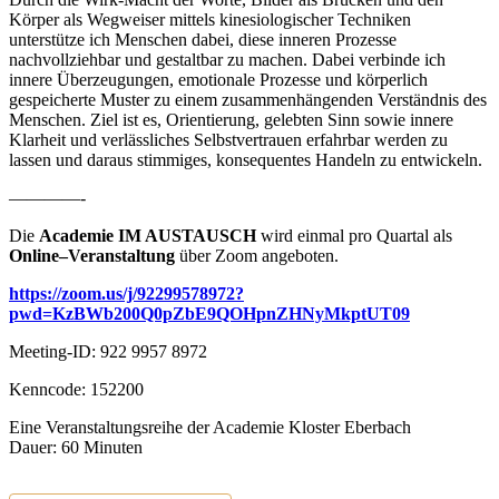
Körper als Wegweiser mittels kinesiologischer Techniken
unterstütze ich Menschen dabei, diese inneren Prozesse
nachvollziehbar und gestaltbar zu machen. Dabei verbinde ich
innere Überzeugungen, emotionale Prozesse und körperlich
gespeicherte Muster zu einem zusammenhängenden Verständnis des
Menschen. Ziel ist es, Orientierung, gelebten Sinn sowie innere
Klarheit und verlässliches Selbstvertrauen erfahrbar werden zu
lassen und daraus stimmiges, konsequentes Handeln zu entwickeln.
————-
Die
Academie IM AUSTAUSCH
wird
einmal
pro Quartal
als
Online
–
Veranstaltung
über Zoom angeboten.
https://zoom.us/j/92299578972?
pwd=KzBWb200Q0pZbE9QOHpnZHNyMkptUT09
Meeting-ID: 922 9957 8972
Kenncode: 152200
Eine Veranstaltungsreihe der Academie Kloster Eberbach
Dauer: 60 Minuten