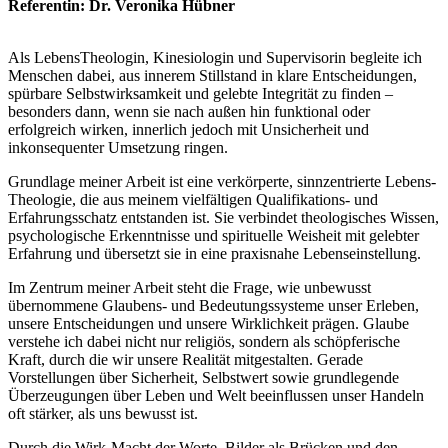
Referentin:
Dr. Veronika Hübner
Als LebensTheologin, Kinesiologin und Supervisorin begleite ich
Menschen dabei, aus innerem Stillstand in klare Entscheidungen,
spürbare Selbstwirksamkeit und gelebte Integrität zu finden –
besonders dann, wenn sie nach außen hin funktional oder
erfolgreich wirken, innerlich jedoch mit Unsicherheit und
inkonsequenter Umsetzung ringen.
Grundlage meiner Arbeit ist eine verkörperte, sinnzentrierte Lebens-
Theologie, die aus meinem vielfältigen Qualifikations- und
Erfahrungsschatz entstanden ist. Sie verbindet theologisches Wissen,
psychologische Erkenntnisse und spirituelle Weisheit mit gelebter
Erfahrung und übersetzt sie in eine praxisnahe Lebenseinstellung.
Im Zentrum meiner Arbeit steht die Frage, wie unbewusst
übernommene Glaubens- und Bedeutungssysteme unser Erleben,
unsere Entscheidungen und unsere Wirklichkeit prägen. Glaube
verstehe ich dabei nicht nur religiös, sondern als schöpferische
Kraft, durch die wir unsere Realität mitgestalten. Gerade
Vorstellungen über Sicherheit, Selbstwert sowie grundlegende
Überzeugungen über Leben und Welt beeinflussen unser Handeln
oft stärker, als uns bewusst ist.
Durch die Wirk-Macht der Worte, Bilder als Brücken und den